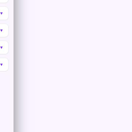
▼
▼
▼
▼