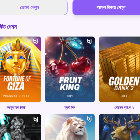
ডেমো খেলুন
আসল টাকায় খেলুন
র্কিত গেমস
ফরচুন অফ গিজা
ফ্রুট কিং
গোল্ডেন ব্যাংক ২