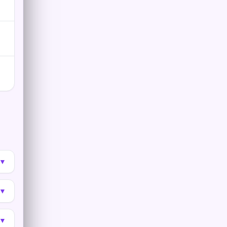
▼
▼
▼