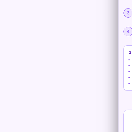
3
4
G