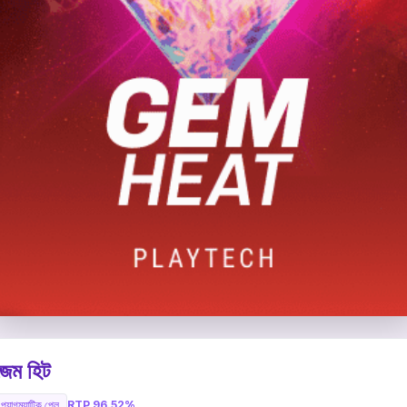
▶
জেম হিট
প্র্যাগম্যাটিক প্লে
RTP 96.52%