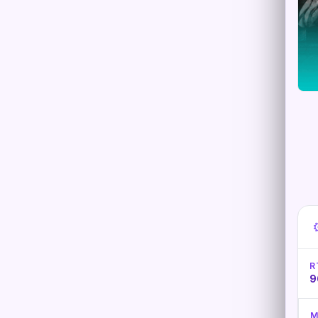
R
9
M