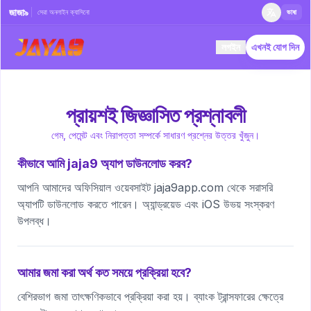
জাজা৯
সেরা অনলাইন ক্যাসিনো
ভাষা
লগইন
এখনই যোগ দিন
প্রায়শই জিজ্ঞাসিত প্রশ্নাবলী
গেম, পেমেন্ট এবং নিরাপত্তা সম্পর্কে সাধারণ প্রশ্নের উত্তর খুঁজুন।
কীভাবে আমি jaja9 অ্যাপ ডাউনলোড করব?
আপনি আমাদের অফিসিয়াল ওয়েবসাইট jaja9app.com থেকে সরাসরি
অ্যাপটি ডাউনলোড করতে পারেন। অ্যান্ড্রয়েড এবং iOS উভয় সংস্করণ
উপলব্ধ।
আমার জমা করা অর্থ কত সময়ে প্রক্রিয়া হবে?
বেশিরভাগ জমা তাৎক্ষণিকভাবে প্রক্রিয়া করা হয়। ব্যাংক ট্রান্সফারের ক্ষেত্রে