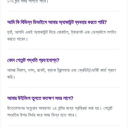
১-৩ ঘন্টা সময় লাগতে পারে।
আমি কি বিভিন্ন ডিভাইসে আমার অ্যাকাউন্ট ব্যবহার করতে পারি?
হ্যাঁ, আপনি একই অ্যাকাউন্ট দিয়ে মোবাইল, ট্যাবলেট এবং ডেস্কটপে লগইন
করতে পারেন।
কোন পেমেন্ট পদ্ধতি গ্রহণযোগ্য?
আমরা বিকাশ, নগদ, রকেট, ব্যাংক ট্রান্সফার এবং ক্রেডিট/ডেবিট কার্ড গ্রহণ
করি।
আমার উইনিংস তুলতে কতক্ষণ সময় লাগে?
উত্তোলনের অনুরোধ সাধারণত ২৪ ঘন্টার মধ্যে প্রক্রিয়া করা হয়। পেমেন্ট
পদ্ধতির উপর নির্ভর করে সময় ভিন্ন হতে পারে।