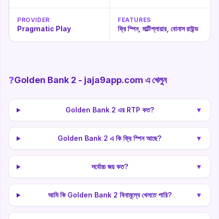
PROVIDER
FEATURES
Pragmatic Play
ফ্রি স্পিন, মাল্টিপ্লায়ার, বোনাস রাউন্ড
❓
Golden Bank 2 - jaja9app.com এ খেলুন
Golden Bank 2 এর RTP কত?
▼
Golden Bank 2 এ কি ফ্রি স্পিন আছে?
▼
সর্বোচ্চ জয় কত?
▼
আমি কি Golden Bank 2 বিনামূল্যে খেলতে পারি?
▼