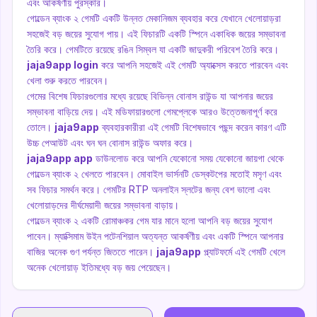
এবং আকর্ষণীয় পুরস্কার।
গোল্ডেন ব্যাংক ২ গেমটি একটি উন্নত মেকানিজম ব্যবহার করে যেখানে খেলোয়াড়রা
সহজেই বড় জয়ের সুযোগ পায়। এই ফিচারটি একটি স্পিনে একাধিক জয়ের সম্ভাবনা
তৈরি করে। গেমটিতে রয়েছে রঙিন সিম্বল যা একটি জাদুকরী পরিবেশ তৈরি করে।
jaja9app login
করে আপনি সহজেই এই গেমটি অ্যাক্সেস করতে পারবেন এবং
খেলা শুরু করতে পারবেন।
গেমের বিশেষ ফিচারগুলোর মধ্যে রয়েছে বিভিন্ন বোনাস রাউন্ড যা আপনার জয়ের
সম্ভাবনা বাড়িয়ে দেয়। এই মডিফায়ারগুলো গেমপ্লেকে আরও উত্তেজনাপূর্ণ করে
তোলে।
jaja9app
ব্যবহারকারীরা এই গেমটি বিশেষভাবে পছন্দ করেন কারণ এটি
উচ্চ পেআউট এবং ঘন ঘন বোনাস রাউন্ড অফার করে।
jaja9app app
ডাউনলোড করে আপনি যেকোনো সময় যেকোনো জায়গা থেকে
গোল্ডেন ব্যাংক ২ খেলতে পারবেন। মোবাইল ভার্সনটি ডেস্কটপের মতোই মসৃণ এবং
সব ফিচার সমর্থন করে। গেমটির RTP অনলাইন স্লটের জন্য বেশ ভালো এবং
খেলোয়াড়দের দীর্ঘমেয়াদী জয়ের সম্ভাবনা বাড়ায়।
গোল্ডেন ব্যাংক ২ একটি রোমাঞ্চকর গেম যার মানে হলো আপনি বড় জয়ের সুযোগ
পাবেন। ম্যাক্সিমাম উইন পটেনশিয়াল অত্যন্ত আকর্ষণীয় এবং একটি স্পিনে আপনার
বাজির অনেক গুণ পর্যন্ত জিততে পারেন।
jaja9app
প্ল্যাটফর্মে এই গেমটি খেলে
অনেক খেলোয়াড় ইতিমধ্যে বড় জয় পেয়েছেন।