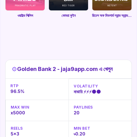
ওয়াইল্ড পিক্সিস
কোবরা কুইন
রিচেস অফ মিডগার্ড ল্যান্ড অ্যান্ড এক্সপান্ড
⚙️
Golden Bank 2 - jaja9app.com এ খেলুন
RTP
VOLATILITY
96.5%
মাঝারি ⚡⚡⚡🌑🌑
MAX WIN
PAYLINES
x5000
20
REELS
MIN BET
5x3
৳0.20