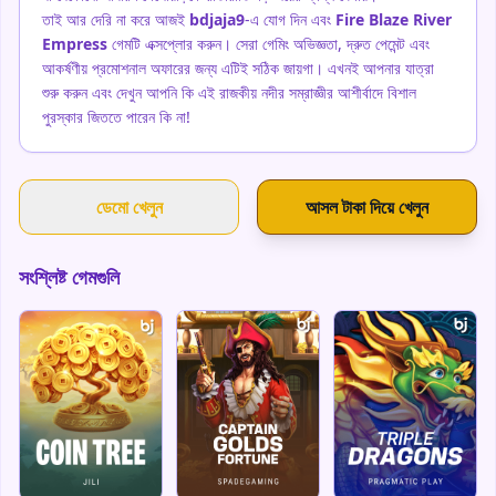
তাই আর দেরি না করে আজই
bdjaja9
-এ যোগ দিন এবং
Fire Blaze River
Empress
গেমটি এক্সপ্লোর করুন। সেরা গেমিং অভিজ্ঞতা, দ্রুত পেমেন্ট এবং
আকর্ষণীয় প্রমোশনাল অফারের জন্য এটিই সঠিক জায়গা। এখনই আপনার যাত্রা
শুরু করুন এবং দেখুন আপনি কি এই রাজকীয় নদীর সম্রাজ্ঞীর আশীর্বাদে বিশাল
পুরস্কার জিততে পারেন কি না!
ডেমো খেলুন
আসল টাকা দিয়ে খেলুন
সংশ্লিষ্ট গেমগুলি