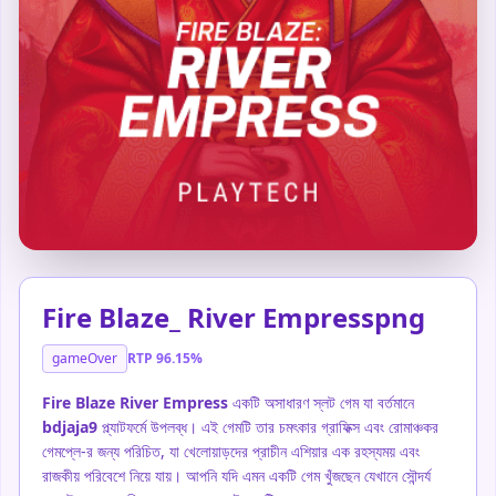
▶
Fire Blaze_ River Empresspng
gameOver
RTP 96.15%
Fire Blaze River Empress
একটি অসাধারণ স্লট গেম যা বর্তমানে
bdjaja9
প্ল্যাটফর্মে উপলব্ধ। এই গেমটি তার চমৎকার গ্রাফিক্স এবং রোমাঞ্চকর
গেমপ্লে-র জন্য পরিচিত, যা খেলোয়াড়দের প্রাচীন এশিয়ার এক রহস্যময় এবং
রাজকীয় পরিবেশে নিয়ে যায়। আপনি যদি এমন একটি গেম খুঁজছেন যেখানে সৌন্দর্য