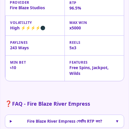
PROVIDER
RTP
Fire Blaze Studios
96.5%
VOLATILITY
MAX WIN
High ⚡⚡⚡⚡🌑
x5000
PAYLINES
REELS
243 Ways
5x3
MIN BET
FEATURES
৳10
Free Spins, Jackpot,
Wilds
❓
FAQ - Fire Blaze River Empress
Fire Blaze River Empress গেমটির RTP কত?
▼