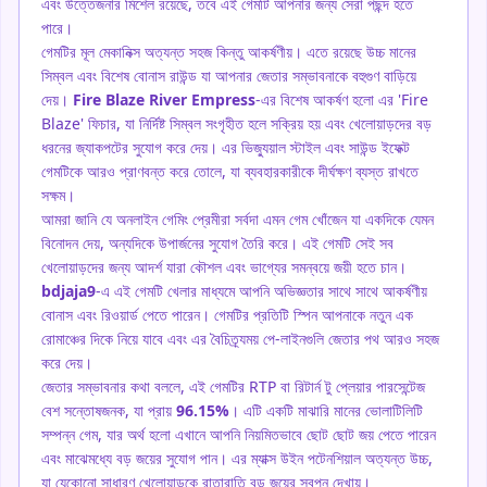
এবং উত্তেজনার মিশেল রয়েছে, তবে এই গেমটি আপনার জন্য সেরা পছন্দ হতে
পারে।
গেমটির মূল মেকানিক্স অত্যন্ত সহজ কিন্তু আকর্ষণীয়। এতে রয়েছে উচ্চ মানের
সিম্বল এবং বিশেষ বোনাস রাউন্ড যা আপনার জেতার সম্ভাবনাকে বহুগুণ বাড়িয়ে
দেয়।
Fire Blaze River Empress
-এর বিশেষ আকর্ষণ হলো এর 'Fire
Blaze' ফিচার, যা নির্দিষ্ট সিম্বল সংগৃহীত হলে সক্রিয় হয় এবং খেলোয়াড়দের বড়
ধরনের জ্যাকপটের সুযোগ করে দেয়। এর ভিজ্যুয়াল স্টাইল এবং সাউন্ড ইফেক্ট
গেমটিকে আরও প্রাণবন্ত করে তোলে, যা ব্যবহারকারীকে দীর্ঘক্ষণ ব্যস্ত রাখতে
সক্ষম।
আমরা জানি যে অনলাইন গেমিং প্রেমীরা সর্বদা এমন গেম খোঁজেন যা একদিকে যেমন
বিনোদন দেয়, অন্যদিকে উপার্জনের সুযোগ তৈরি করে। এই গেমটি সেই সব
খেলোয়াড়দের জন্য আদর্শ যারা কৌশল এবং ভাগ্যের সমন্বয়ে জয়ী হতে চান।
bdjaja9
-এ এই গেমটি খেলার মাধ্যমে আপনি অভিজ্ঞতার সাথে সাথে আকর্ষণীয়
বোনাস এবং রিওয়ার্ড পেতে পারেন। গেমটির প্রতিটি স্পিন আপনাকে নতুন এক
রোমাঞ্চের দিকে নিয়ে যাবে এবং এর বৈচিত্র্যময় পে-লাইনগুলি জেতার পথ আরও সহজ
করে দেয়।
জেতার সম্ভাবনার কথা বললে, এই গেমটির RTP বা রিটার্ন টু প্লেয়ার পারসেন্টেজ
বেশ সন্তোষজনক, যা প্রায়
96.15%
। এটি একটি মাঝারি মানের ভোলাটিলিটি
সম্পন্ন গেম, যার অর্থ হলো এখানে আপনি নিয়মিতভাবে ছোট ছোট জয় পেতে পারেন
এবং মাঝেমধ্যে বড় জয়ের সুযোগ পান। এর ম্যাক্স উইন পটেনশিয়াল অত্যন্ত উচ্চ,
যা যেকোনো সাধারণ খেলোয়াড়কে রাতারাতি বড় জয়ের স্বপ্ন দেখায়।