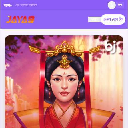
জাজা৯
সেরা অনলাইন ক্যাসিনো
ভাষা
লগইন
এখনই যোগ দিন