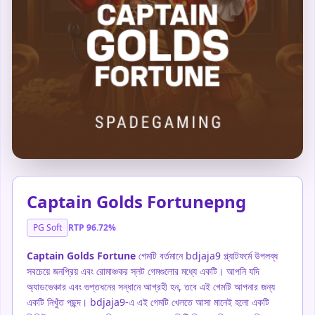
▶
Captain Golds Fortunepng
PG Soft
RTP 96.72%
Captain Golds Fortune
গেমটি বর্তমানে bdjaja9 প্ল্যাটফর্মে উপলব্ধ
সবচেয়ে জনপ্রিয় এবং রোমাঞ্চকর স্লট গেমগুলোর মধ্যে একটি। আপনি যদি
অ্যাডভেঞ্চার এবং গুপ্তধনের সন্ধানে আগ্রহী হন, তবে এই গেমটি আপনার জন্য
একটি নিখুঁত পছন্দ। bdjaja9-এ এই গেমটি খেলতে আসা মানেই হলো একটি