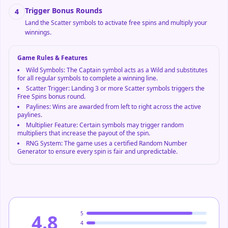
Trigger Bonus Rounds
4
Land the Scatter symbols to activate free spins and multiply your
winnings.
Game Rules & Features
Wild Symbols: The Captain symbol acts as a Wild and substitutes
for all regular symbols to complete a winning line.
Scatter Trigger: Landing 3 or more Scatter symbols triggers the
Free Spins bonus round.
Paylines: Wins are awarded from left to right across the active
paylines.
Multiplier Feature: Certain symbols may trigger random
multipliers that increase the payout of the spin.
RNG System: The game uses a certified Random Number
Generator to ensure every spin is fair and unpredictable.
5
4.8
4