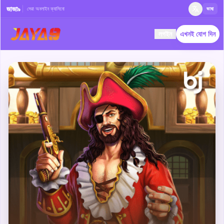
জাজা৯
সেরা অনলাইন ক্যাসিনো
ভাষা
লগইন
এখনই যোগ দিন