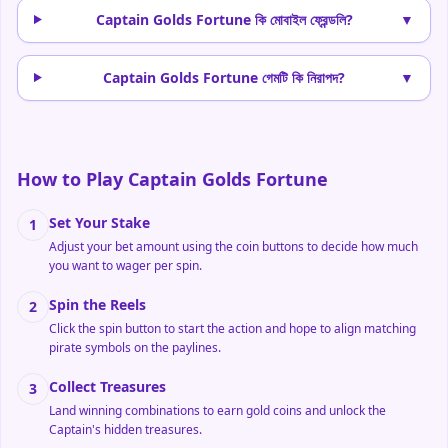
Captain Golds Fortune কি মোবাইল ফ্রেন্ডলি?
▼
Captain Golds Fortune গেমটি কি নিরাপদ?
▼
How to Play Captain Golds Fortune
Set Your Stake
1
Adjust your bet amount using the coin buttons to decide how much
you want to wager per spin.
Spin the Reels
2
Click the spin button to start the action and hope to align matching
pirate symbols on the paylines.
Collect Treasures
3
Land winning combinations to earn gold coins and unlock the
Captain's hidden treasures.