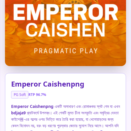
▶
Emperor Caishenpng
PG Soft
RTP 96.7%
Emperor Caishenpng
একটি অসাধারণ এবং রোমাঞ্চকর স্লট গেম যা এখন
bdjaja9
প্ল্যাটফর্মে উপলব্ধ। এই গেমটি মূলত চীনা সংস্কৃতি এবং সমৃদ্ধির দেবতা
কাইশে웬-এর গল্পের ওপর ভিত্তি করে তৈরি করা হয়েছে, যা খেলোয়াড়দের জন্য
কেবল বিনোদন নয়, বরং বড় ধরণের পুরস্কার জেতার সুযোগ নিয়ে আসে। আপনি যদি